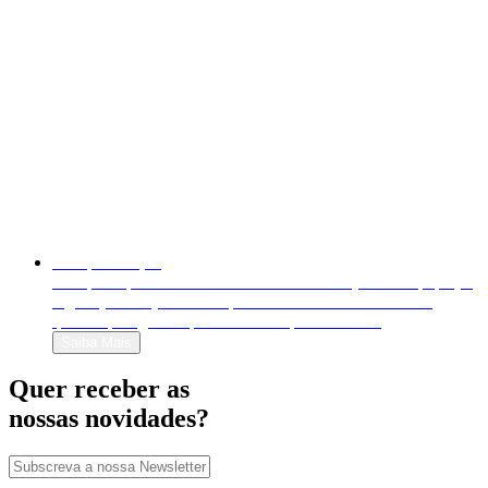
Autopublicação
Autopublique o seu livro em formato físico (livro em papel) e
digital (e-book). Venda-o para o mundo inteiro e decida
quanto quer ganhar por cada exemplar vendido!
Saiba Mais
Quer receber as
nossas novidades?