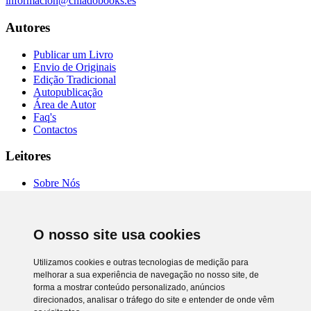
informacion@chiadobooks.es
Autores
Publicar um Livro
Envio de Originais
Edição Tradicional
Autopublicação
Área de Autor
Faq's
Contactos
Leitores
Sobre Nós
Autores
Entrevistas
Livrarias
O nosso site usa cookies
Comprar Online
Termos de Uso
Política de Privacidade
Utilizamos cookies e outras tecnologias de medição para
RAL e RLL
melhorar a sua experiência de navegação no nosso site, de
Preferência de cookies
forma a mostrar conteúdo personalizado, anúncios
direcionados, analisar o tráfego do site e entender de onde vêm
Chiado Books © 2026. Todos os direitos reservados.