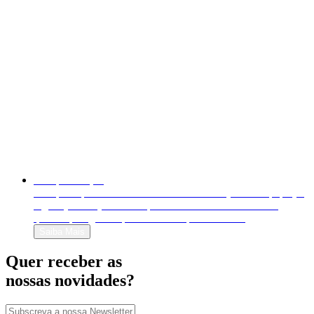
Autopublicação
Autopublique o seu livro em formato físico (livro em papel) e
digital (e-book). Venda-o para o mundo inteiro e decida
quanto quer ganhar por cada exemplar vendido!
Saiba Mais
Quer receber as
nossas novidades?